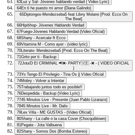
63
Luz y Sal- Jóvenes hablando verdad ( Video Lyric)
64
En ti he puesto mi amor (Diana Galindo)
65
Diptongos-Mendezseba5 feat Libny Molano [Prod. Ecco On
The Beat]
66
Hipitihop- Jóvenes Hablando Verdad
67
Fuego-Jóvenes Hablando Verdad (Video Oficial)
68
Shany - Acercate ft Ecco
69
Vitamina M - Como ayer - (video lyric)
70
Literato- Mendezseba5 [Prod. Ecco On The Beat]
71
Grito por ti - Backup
72
Jota'D El CRIMINAL 📢❌- PARTY🇻🇪 -❌ - ( VIDEO OFICIAL
)
73
Yo Tengo El Privilegio - Tina Os || Vídeo Oficial
74
Mobry - Volver a Intentar
75
Trabajando juntos todo es posible!!
76
Despedida - Backup (Video Lyric)
77
45 Minutos Live - Presente (Juan Pablo Lizarazo)
78
45 Minutos Live - Mr. Dalis
79
Lex Villa - ME GUSTAS - (Video Oficial)
80
Shany - La calle o la casa Cover (Chocquibtown)
81
Pegate - Jota Valbuena
82
Shany - Somos Dos (Bomba Estereo)