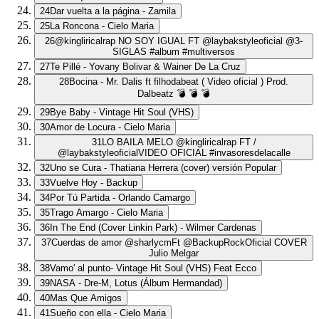
24
Dar vuelta a la página - Zamila
25
La Roncona - Cielo Maria
26
@kingliricalrap NO SOY IGUAL FT @laybakstyleoficial @3-
SIGLAS #album #multiversos
27
Te Pillé - Yovany Bolivar & Wainer De La Cruz
28
Bocina - Mr. Dalis ft filhodabeat ( Video oficial ) Prod.
Dalbeatz 💣 💣 💣
29
Bye Baby - Vintage Hit Soul (VHS)
30
Amor de Locura - Cielo Maria
31
LO BAILA MELO @kingliricalrap FT /
@laybakstyleoficialVIDEO OFICIAL #invasoresdelacalle
32
Uno se Cura - Thatiana Herrera (cover) versión Popular
33
Vuelve Hoy - Backup
34
Por Tú Partida - Orlando Camargo
35
Trago Amargo - Cielo Maria
36
In The End (Cover Linkin Park) - Wilmer Cardenas
37
Cuerdas de amor @sharlycmFt @BackupRockOficial COVER
Julio Melgar
38
Vamo' al punto- Vintage Hit Soul (VHS) Feat Ecco
39
NASA - Dre-M, Lotus (Álbum Hermandad)
40
Mas Que Amigos
41
Sueño con ella - Cielo Maria