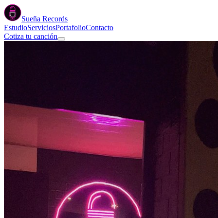
Sueña
Records
Estudio
Servicios
Portafolio
Contacto
Cotiza tu canción