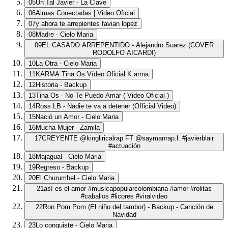
05
Un Tal Javier - La Clave
06
Almas Conectadas | Video Oficial
07
y ahora te arrepientes favian lopez
08
Madre - Cielo Maria
09
EL CASADO ARREPENTIDO - Alejandro Suarez (COVER
RODOLFO AICARDI)
10
La Otra - Cielo Maria
11
KARMA Tina Os Vídeo Oficial K arma
12
Historia - Backup
13
Tina Os - No Te Puedo Amar ( Video Oficial )
14
Ross LB - Nadie te va a detener (Official Video)
15
Nació un Amor - Cielo Maria
16
Mucha Mujer - Zamila
17
CREYENTE @kingliricalrap FT @saymanrap.l. #javierblair
#actuación
18
Majagual - Cielo Maria
19
Regreso - Backup
20
El Churumbel - Cielo Maria
21
así es el amor #musicapopularcolombiana #amor #rolitas
#caballos #licores #viralvideo
22
Ron Pom Pom (El niño del tambor) - Backup - Canción de
Navidad
23
Lo conquiste - Cielo Maria