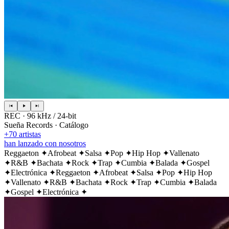
REC · 96 kHz / 24-bit
Sueña Records · Catálogo
+70 artistas
han lanzado con nosotros
Reggaeton
✦
Afrobeat
✦
Salsa
✦
Pop
✦
Hip Hop
✦
Vallenato
✦
R&B
✦
Bachata
✦
Rock
✦
Trap
✦
Cumbia
✦
Balada
✦
Gospel
✦
Electrónica
✦
Reggaeton
✦
Afrobeat
✦
Salsa
✦
Pop
✦
Hip Hop
✦
Vallenato
✦
R&B
✦
Bachata
✦
Rock
✦
Trap
✦
Cumbia
✦
Balada
✦
Gospel
✦
Electrónica
✦