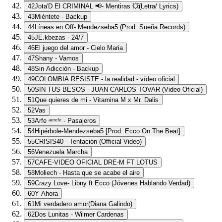
42
Jota'D El CRIMINAL 📢- Mentiras 💥(Letra/ Lyrics)
43
Miéntete - Backup
44
Líneas en Off- Mendezseba5 (Prod. Sueña Records)
45
JE.kbezas - 24/7
46
El juego del amor - Cielo Maria
47
Shany - Vamos
48
Sin Adicción - Backup
49
COLOMBIA RESISTE - la realidad - vídeo oficial
50
SIN TUS BESOS - JUAN CARLOS TOVAR (Video Oficial)
51
Que quieres de mi - Vitamina M x Mr. Dalis
52
Vas
53
Arfe ᵃᵉʳᵉᶠᵉ - Pasajeros
54
Hipérbole-Mendezseba5 [Prod. Ecco On The Beat]
55
CRISIS40 - Tentación (Official Video)
56
Venezuela Marcha
57
CAFE-VIDEO OFICIAL DRE-M FT LOTUS
58
Moliech - Hasta que se acabe el aire
59
Crazy Love- Libny ft Ecco (Jóvenes Hablando Verdad)
60
Y Ahora
61
Mi verdadero amor(Diana Galindo)
62
Dos Lunitas - Wilmer Cardenas