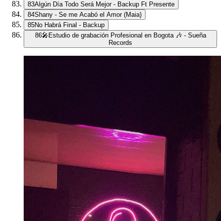
83
Algún Día Todo Será Mejor - Backup Ft Presente
84
Shany - Se me Acabó el Amor (Maia)
85
No Habrá Final - Backup
86
🎤Estudio de grabación Profesional en Bogota 🎶 - Sueña
Records