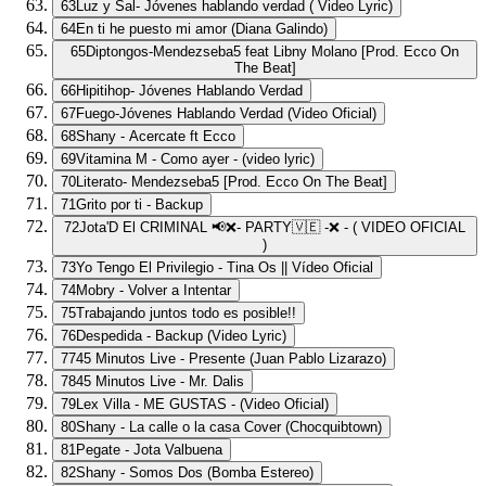
63
Luz y Sal- Jóvenes hablando verdad ( Video Lyric)
64
En ti he puesto mi amor (Diana Galindo)
65
Diptongos-Mendezseba5 feat Libny Molano [Prod. Ecco On
The Beat]
66
Hipitihop- Jóvenes Hablando Verdad
67
Fuego-Jóvenes Hablando Verdad (Video Oficial)
68
Shany - Acercate ft Ecco
69
Vitamina M - Como ayer - (video lyric)
70
Literato- Mendezseba5 [Prod. Ecco On The Beat]
71
Grito por ti - Backup
72
Jota'D El CRIMINAL 📢❌- PARTY🇻🇪 -❌ - ( VIDEO OFICIAL
)
73
Yo Tengo El Privilegio - Tina Os || Vídeo Oficial
74
Mobry - Volver a Intentar
75
Trabajando juntos todo es posible!!
76
Despedida - Backup (Video Lyric)
77
45 Minutos Live - Presente (Juan Pablo Lizarazo)
78
45 Minutos Live - Mr. Dalis
79
Lex Villa - ME GUSTAS - (Video Oficial)
80
Shany - La calle o la casa Cover (Chocquibtown)
81
Pegate - Jota Valbuena
82
Shany - Somos Dos (Bomba Estereo)