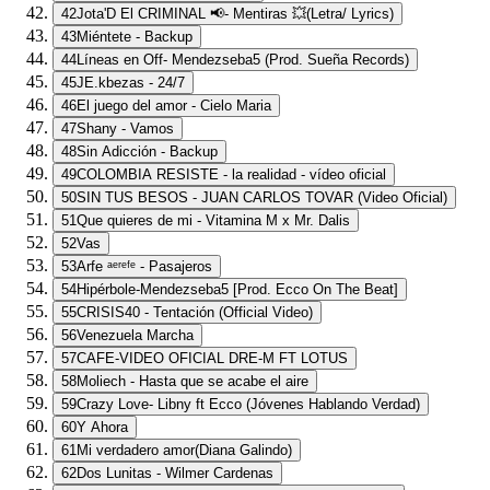
42
Jota'D El CRIMINAL 📢- Mentiras 💥(Letra/ Lyrics)
43
Miéntete - Backup
44
Líneas en Off- Mendezseba5 (Prod. Sueña Records)
45
JE.kbezas - 24/7
46
El juego del amor - Cielo Maria
47
Shany - Vamos
48
Sin Adicción - Backup
49
COLOMBIA RESISTE - la realidad - vídeo oficial
50
SIN TUS BESOS - JUAN CARLOS TOVAR (Video Oficial)
51
Que quieres de mi - Vitamina M x Mr. Dalis
52
Vas
53
Arfe ᵃᵉʳᵉᶠᵉ - Pasajeros
54
Hipérbole-Mendezseba5 [Prod. Ecco On The Beat]
55
CRISIS40 - Tentación (Official Video)
56
Venezuela Marcha
57
CAFE-VIDEO OFICIAL DRE-M FT LOTUS
58
Moliech - Hasta que se acabe el aire
59
Crazy Love- Libny ft Ecco (Jóvenes Hablando Verdad)
60
Y Ahora
61
Mi verdadero amor(Diana Galindo)
62
Dos Lunitas - Wilmer Cardenas