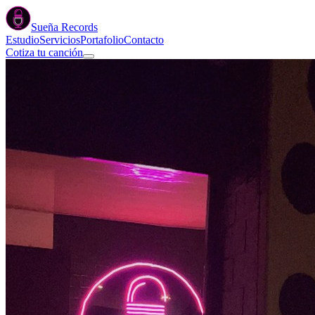
Sueña
Records
Estudio
Servicios
Portafolio
Contacto
Cotiza tu canción