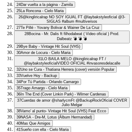
24
Dar vuelta a la página - Zamila
25
La Roncona - Cielo Maria
26
@kingliricalrap NO SOY IGUAL FT @laybakstyleoficial @3-
SIGLAS #album #multiversos
27
Te Pillé - Yovany Bolivar & Wainer De La Cruz
28
Bocina - Mr. Dalis ft filhodabeat ( Video oficial ) Prod.
Dalbeatz 💣 💣 💣
29
Bye Baby - Vintage Hit Soul (VHS)
30
Amor de Locura - Cielo Maria
31
LO BAILA MELO @kingliricalrap FT /
@laybakstyleoficialVIDEO OFICIAL #invasoresdelacalle
32
Uno se Cura - Thatiana Herrera (cover) versión Popular
33
Vuelve Hoy - Backup
34
Por Tú Partida - Orlando Camargo
35
Trago Amargo - Cielo Maria
36
In The End (Cover Linkin Park) - Wilmer Cardenas
37
Cuerdas de amor @sharlycmFt @BackupRockOficial COVER
Julio Melgar
38
Vamo' al punto- Vintage Hit Soul (VHS) Feat Ecco
39
NASA - Dre-M, Lotus (Álbum Hermandad)
40
Mas Que Amigos
41
Sueño con ella - Cielo Maria