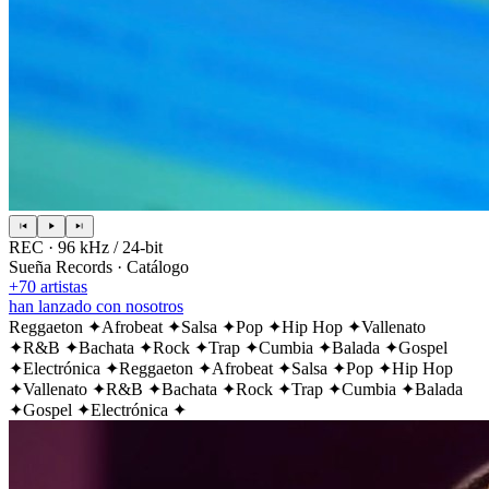
REC · 96 kHz / 24-bit
Sueña Records · Catálogo
+70 artistas
han lanzado con nosotros
Reggaeton
✦
Afrobeat
✦
Salsa
✦
Pop
✦
Hip Hop
✦
Vallenato
✦
R&B
✦
Bachata
✦
Rock
✦
Trap
✦
Cumbia
✦
Balada
✦
Gospel
✦
Electrónica
✦
Reggaeton
✦
Afrobeat
✦
Salsa
✦
Pop
✦
Hip Hop
✦
Vallenato
✦
R&B
✦
Bachata
✦
Rock
✦
Trap
✦
Cumbia
✦
Balada
✦
Gospel
✦
Electrónica
✦