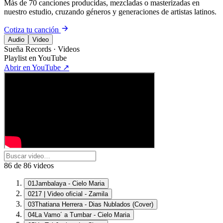
Más de 70 canciones producidas, mezcladas o masterizadas en
nuestro estudio, cruzando géneros y generaciones de artistas latinos.
Cotiza tu canción
Audio
Video
Sueña Records · Videos
Playlist en YouTube
Abrir en YouTube ↗
86
de
86
videos
01
Jambalaya - Cielo Maria
02
17 | Video oficial - Zamila
03
Thatiana Herrera - Dias Nublados (Cover)
04
La Vamo´ a Tumbar - Cielo Maria