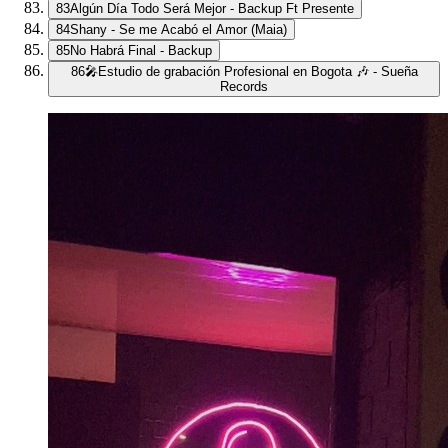
83
Algún Día Todo Será Mejor - Backup Ft Presente
84
Shany - Se me Acabó el Amor (Maia)
85
No Habrá Final - Backup
86
🎤Estudio de grabación Profesional en Bogota 🎶 - Sueña
Records