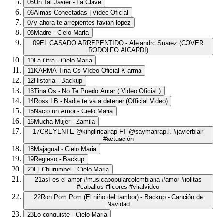
05
Un Tal Javier - La Clave
06
Almas Conectadas | Video Oficial
07
y ahora te arrepientes favian lopez
08
Madre - Cielo Maria
09
EL CASADO ARREPENTIDO - Alejandro Suarez (COVER
RODOLFO AICARDI)
10
La Otra - Cielo Maria
11
KARMA Tina Os Vídeo Oficial K arma
12
Historia - Backup
13
Tina Os - No Te Puedo Amar ( Video Oficial )
14
Ross LB - Nadie te va a detener (Official Video)
15
Nació un Amor - Cielo Maria
16
Mucha Mujer - Zamila
17
CREYENTE @kingliricalrap FT @saymanrap.l. #javierblair
#actuación
18
Majagual - Cielo Maria
19
Regreso - Backup
20
El Churumbel - Cielo Maria
21
así es el amor #musicapopularcolombiana #amor #rolitas
#caballos #licores #viralvideo
22
Ron Pom Pom (El niño del tambor) - Backup - Canción de
Navidad
23
Lo conquiste - Cielo Maria